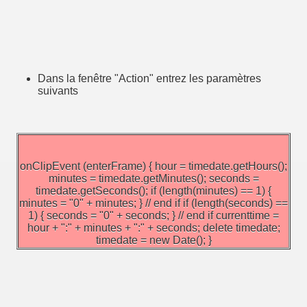
Dans la fenêtre "Action" entrez les paramètres
suivants
onClipEvent (enterFrame) { hour = timedate.getHours();
minutes = timedate.getMinutes(); seconds =
timedate.getSeconds(); if (length(minutes) == 1) {
minutes = "0" + minutes; } // end if if (length(seconds) ==
1) { seconds = "0" + seconds; } // end if currenttime =
hour + ":" + minutes + ":" + seconds; delete timedate;
timedate = new Date(); }