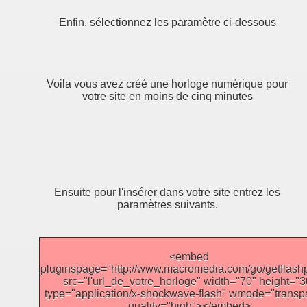
Enfin, sélectionnez les paramètre ci-dessous
Voila vous avez créé une horloge numérique pour
votre site en moins de cinq minutes
Ensuite pour l'insérer dans votre site entrez les
paramètres suivants.
<embed
pluginspage="http://www.macromedia.com/go/getflashp
src="l'url_de_votre_horloge" width="70" height="3
type="application/x-shockwave-flash" wmode="transp
quality="high"></embed>